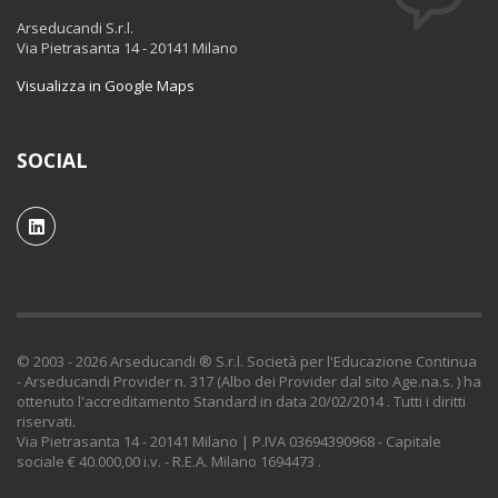
Arseducandi S.r.l.
Via Pietrasanta 14 - 20141 Milano
Visualizza in Google Maps
SOCIAL
© 2003 - 2026 Arseducandi ® S.r.l. Società per l'Educazione Continua
- Arseducandi Provider n. 317 (Albo dei Provider dal sito Age.na.s. ) ha
ottenuto l'accreditamento Standard in data 20/02/2014 . Tutti i diritti
riservati.
Via Pietrasanta 14 - 20141 Milano | P.IVA 03694390968 - Capitale
sociale € 40.000,00 i.v. - R.E.A. Milano 1694473 .