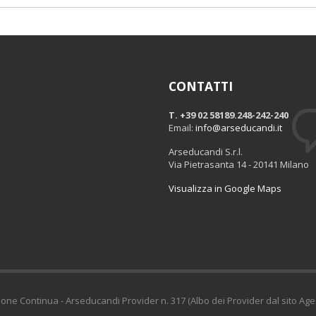
CONTATTI
T. +39 02 58189.248-242-240
Email:
info@arseducandi.it
Arseducandi S.r.l.
Via Pietrasanta 14 - 20141 Milano
Visualizza in Google Maps
ione Continua - Arseducandi Provider n. 317 (Albo dei Provider dal sito Age