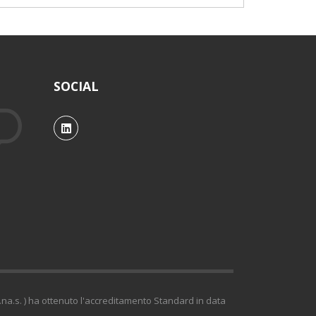
SOCIAL
.na.s. ) ha ottenuto l'accreditamento Standard in data