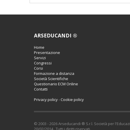
ARSEDUCANDI ®
Home
Presentazione
Servizi
Congressi
Corsi
Formazione a distanza
Società Scientifiche
Questionario ECM Online
Contatti
Privacy policy
-
Cookie policy
© 2003 - 2026 Arseducandi ® S.r.l. Società per l'Educaz
20/02/2014 . Tutti i diritti riservati.