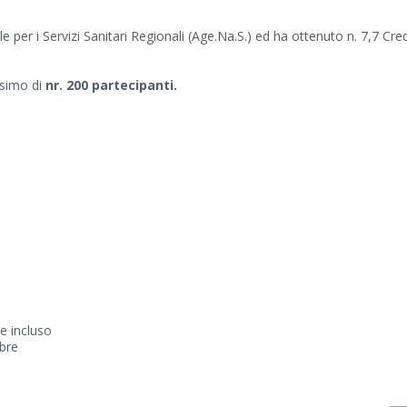
e per i Servizi Sanitari Regionali (Age.Na.S.) ed ha ottenuto n. 7,7 Cre
ssimo di
nr. 200 partecipanti.
e incluso
mbre