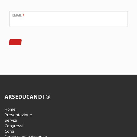
EMAIL
*
ARSEDUCANDI ®
Home
Presentazione
Servizi
Congressi
Corsi
Formazione a distanza